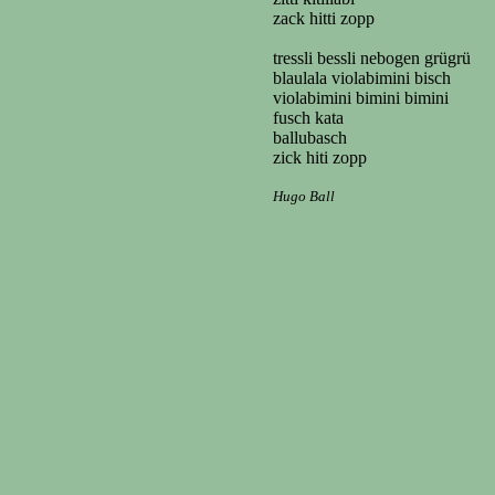
zack hitti zopp
tressli bessli nebogen grügrü
blaulala violabimini bisch
violabimini bimini bimini
fusch kata
ballubasch
zick hiti zopp
Hugo Ball