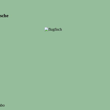
sche
mbo