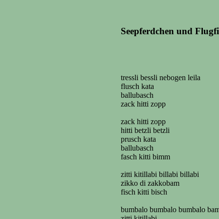
Seepferdchen und Flugfi
tressli bessli nebogen leila
flusch kata
ballubasch
zack hitti zopp
zack hitti zopp
hitti betzli betzli
prusch kata
ballubasch
fasch kitti bimm
zitti kitillabi billabi billabi
zikko di zakkobam
fisch kitti bisch
bumbalo bumbalo bumbalo ba
zitti kitillabi